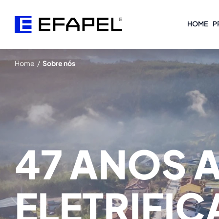
HOME
P
Home
/
Sobre nós
47 ANOS 
ELETRIFIC