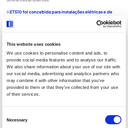
A
ETS10 foi concebida para instalações elétricas e de
telecomunicações
, oferecendo flexibilidade e adaptação
a diferentes condições de montagem. Permite a aplicação
das séries de embeber da EFAPEL e está disponível em
versões livres de halogéneos, e PVC com ou sem adesivo.
Apresenta ângulos variáveis, grau de proteção IP44, elevada
This website uses cookies
resistência ao impacto e é fornecida com filme de
We use cookies to personalise content and ads, to
proteção.
provide social media features and to analyse our traffic.
A sistema de calhas
Tampa L45 - Clipagem Direta
introduz
We also share information about your use of our site with
um sistema que permite instalar, com apenas um clique,
our social media, advertising and analytics partners who
interruptores e tomadas do sistema mec Q45, tornando o
may combine it with other information that you’ve
processo mais rápido, intuitivo e seguro.
provided to them or that they’ve collected from your use
of their services.
A
ETS13 foi desenvolvida para a proteção de cabos e
tubos
, oferecendo uma solução robusta e versátil para
sistemas de climatização, água ou cablagem técnica.
Consent
Apresenta elevada resistência ao impacto, grau de
Selection
proteção IP44 e é fornecida com filme de proteção.
Necessary