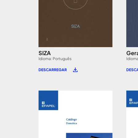
SIZA
Gera
Idioma: Português
Idioma
DESCARREGAR
DESC