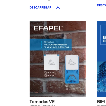
DESC
DESCARREGAR
Tomadas VE
BIM
Idioma: Português
Idioma