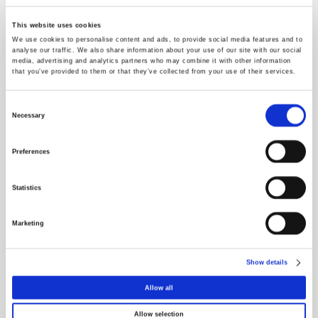
Descubra as Categorias
This website uses cookies
We use cookies to personalise content and ads, to provide social media features and to
analyse our traffic. We also share information about your use of our site with our social
media, advertising and analytics partners who may combine it with other information
that you’ve provided to them or that they’ve collected from your use of their services.
Consent
Selection
Necessary
Preferences
SOLO - COMANDOS
ORQUESTRA - CENTRAL
Statistics
Marketing
Show details
Allow all
ORQUESTRA - COMANDOS
ORQUESTRA - FONTES DE
Allow selection