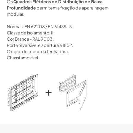
Os
Quadros Elétricos de Distribuição de Baixa
Profundidade
permitem a fixação de aparelhagem
modular.
Normas: EN 62208 / EN 61439-3.
Classe de isolamento: II.
Cor Branca - RAL 9003.
Porta reversível e abertura a 180º.
Opção de fecho ou fechadura.
Chassi amovível.