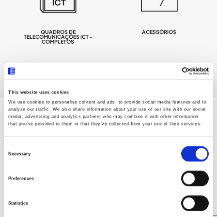
QUADROS DE
ACESSÓRIOS
TELECOMUNICAÇÕES ICT -
COMPLETOS
This website uses cookies
We use cookies to personalise content and ads, to provide social media features and to
analyse our traffic. We also share information about your use of our site with our social
media, advertising and analytics partners who may combine it with other information
that you’ve provided to them or that they’ve collected from your use of their services.
Consent
Selection
26 RESULTADOS
Necessary
FILTROS
Preferences
Todos
REF
Statistics