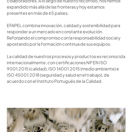
colaboradores. A lo largo de nuestro recorrido, nos hemos
expandido más allá de las fronteras y hoy estamos
presentes en más de 65 países.
EFAPEL combina innovación, calidad y sostenibilidad para
responder a un mercado en constante evolución.
Reforzando el compromiso con la responsabilidad social y
apostando por la formación continua de sus equipos.
La calidad de nuestros procesos y productos es reconocida
internacionalmente, con certificaciones NP EN ISO
9001:2015 (calidad), ISO 14001:2015 (medio ambiente) e
ISO 45001:2018 (seguridad y salud en el trabajo), de
acuerdo con el Instituto Portugués de la Calidad.