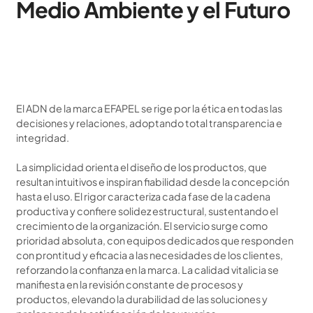
Medio Ambiente y el Futuro
El ADN de la marca EFAPEL se rige por la ética en todas las
decisiones y relaciones, adoptando total transparencia e
integridad.
La simplicidad orienta el diseño de los productos, que
resultan intuitivos e inspiran fiabilidad desde la concepción
hasta el uso. El rigor caracteriza cada fase de la cadena
productiva y confiere solidez estructural, sustentando el
crecimiento de la organización. El servicio surge como
prioridad absoluta, con equipos dedicados que responden
con prontitud y eficacia a las necesidades de los clientes,
reforzando la confianza en la marca. La calidad vitalicia se
manifiesta en la revisión constante de procesos y
productos, elevando la durabilidad de las soluciones y