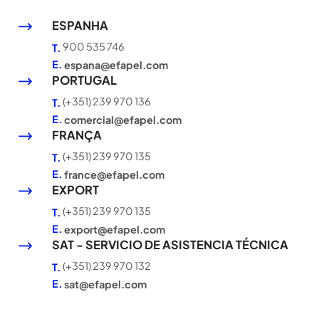
ESPANHA
900 535 746
T.
E.
espana@efapel.com
PORTUGAL
(+351) 239 970 136
T.
E.
comercial@efapel.com
FRANÇA
(+351) 239 970 135
T.
E.
france@efapel.com
EXPORT
(+351) 239 970 135
T.
E.
export@efapel.com
SAT - SERVICIO DE ASISTENCIA TÉCNICA
(+351) 239 970 132
T.
E.
sat@efapel.com