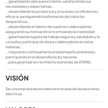
...garantizando valor para el cliente, satisfaciendo sus
necesidades y expectativas...
...desarrollando los productos y procesos con eficiencia y
eficacia, persiguiendo la eliminación de todos los
desperdicios...
...desarrollando el talento de nuestros colaboradores,
asegurando su motivación e incentivando la creatividad
...garantizando lugares de trabajo seguros y saludables y la
consulta y participación de los colaboradores en estas
materias...
...mejorando continuamente el desempeño ambiental y
participando en el desarrollo local y nacional...
...para garantizar el crecimiento sostenido de
EFAPEL.
VISIÓN
Ser una empresa de excelencia en el área de las soluciones
eléctricas.