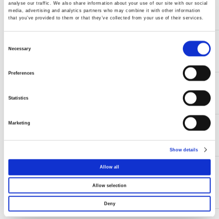
ELECTRONICO- 2
analyse our traffic. We also share information about your use of our site with our social
media, advertising and analytics partners who may combine it with other information
MOD AL
that you’ve provided to them or that they’ve collected from your use of their services.
Consent
Selection
TAPA CIEGA - 2 MÓD
Necessary
45677 S
ALUMINIO
Preferences
MÓDULO MÁSCARA -
45970 S
1 MOD ALUMINIO
Statistics
Marketing
TAPA CIEGA - 1 MÓD
45973 S
ALUMINIO
Show details
Allow all
TAPA TOM.
MULTIMARCAS R-TV -
45685 T
Allow selection
2 MÓD ALÚMINA
Deny