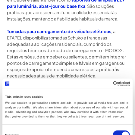
para luminária, abat‑jour ou base fixa
. São soluções
práticas que acrescentam funcionalidade essencial às
instalações, mantendo a fiabilidade habituais da marca.
Tomadas para carregamento de veículos elétricos
, a
EFAPEL disponibiliza tomadas Schuko e francesas
adequadas a aplicações residenciais, cumprindo os
requisitos técnicos do modo de carregamento - MODO2.
Estas versões, de embeber ou salientes, permitem integrar
pontos de carregamento simples e fiáveis em garagens ou
espaços de apoio, oferecendo uma resposta prática às
necessidades atuais de mobilidade elétrica.
This website uses cookies
We use cookies to personalise content and ads, to provide social media features and to
analyse our traffic. We also share information about your use of our site with our social
media, advertising and analytics partners who may combine it with other information
that you’ve provided to them or that they’ve collected from your use of their services.
Descubra as Categorias
Consent
Selection