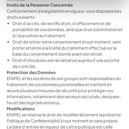
Droits de la Personne Concernée
Conformément à la législation en vigueur, vous disposez des
droits suivants :
Droit d’accès, de rectification, d’effacement et de
portabilité de vos données, ainsi que droit à la limitation et
à l’opposition au traitement.
Droit de retirer votre consentement à tout moment, sans
porter atteinte à la licéité du traitement effectué sur la
base du consentement donné avant son retrait.
Droit d’introduire une réclamation auprès d’une autorité
de contrôle.
Protection des Données
EFAPEL et les sociétés de son groupe sont responsables du
traitement de vos données personnelles et mettent en
œuvre plusieurs mesures de sécurité pour protéger vos
informations, notamment des serveurs sécurisés, des pare-
feu et des logiciels antivirus.
Modifications
EFAPEL se réserve le droit de modifier librement la présente
Politique de Confidentialité à tout moment et sans préavis.
La date d’entrée en vigueur de cette politique est celle