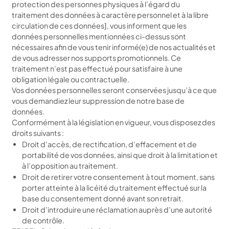
protection des personnes physiques à l’égard du
traitement des données à caractère personnel et à la libre
circulation de ces données], vous informent que les
données personnelles mentionnées ci-dessus sont
nécessaires afin de vous tenir informé(e) de nos actualités et
de vous adresser nos supports promotionnels. Ce
traitement n’est pas effectué pour satisfaire à une
obligation légale ou contractuelle.
Vos données personnelles seront conservées jusqu’à ce que
vous demandiez leur suppression de notre base de
données.
Conformément à la législation en vigueur, vous disposez des
droits suivants :
Droit d’accès, de rectification, d’effacement et de
portabilité de vos données, ainsi que droit à la limitation et
à l’opposition au traitement.
Droit de retirer votre consentement à tout moment, sans
porter atteinte à la licéité du traitement effectué sur la
base du consentement donné avant son retrait.
Droit d’introduire une réclamation auprès d’une autorité
de contrôle.