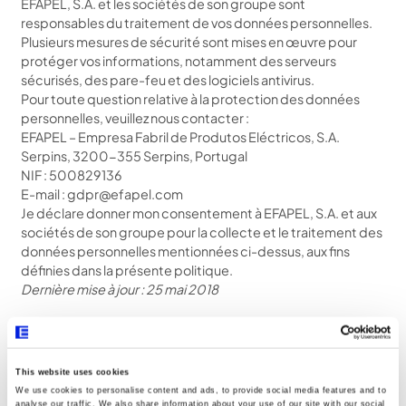
EFAPEL, S.A. et les sociétés de son groupe sont
responsables du traitement de vos données personnelles.
Plusieurs mesures de sécurité sont mises en œuvre pour
protéger vos informations, notamment des serveurs
sécurisés, des pare-feu et des logiciels antivirus.
Pour toute question relative à la protection des données
personnelles, veuillez nous contacter :
EFAPEL – Empresa Fabril de Produtos Eléctricos, S.A.
Serpins, 3200-355 Serpins, Portugal
NIF : 500829136
E-mail : gdpr@efapel.com
Je déclare donner mon consentement à EFAPEL, S.A. et aux
sociétés de son groupe pour la collecte et le traitement des
données personnelles mentionnées ci-dessus, aux fins
définies dans la présente politique.
Dernière mise à jour : 25 mai 2018
BIM
This website uses cookies
Conformément au Règlement général sur la protection des
We use cookies to personalise content and ads, to provide social media features and to
analyse our traffic. We also share information about your use of our site with our social